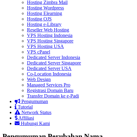
Hosting Zimbra Mail
Hosting Wordpress
Hosting Elearning
Hosting OJS
Hosting e-Library
Reseller Web Hosting
VPS Hosting Indonesia
VPS Hosting Singapore
VPS Hosting USA
VPS cPanel
Dedicated Server Indonesia
Dedicated Server Singapore
Dedicated Server USA
Co-Location Indonesia
Web Design
Managed Services Pro
Registrasi Domain Baru
Transfer Domain ke e-Padi
Pengumuman
Tutorial
Network Status
Affiliasi
Hubungi Kami
Pengumuman Perubahan Nama