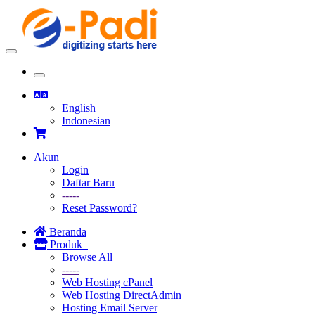
Toggle
navigation
Toggle
navigation
English
Indonesian
Akun
Login
Daftar Baru
-----
Reset Password?
Beranda
Produk
Browse All
-----
Web Hosting cPanel
Web Hosting DirectAdmin
Hosting Email Server