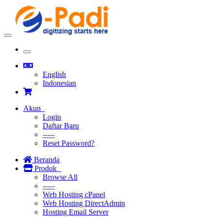
Toggle
navigation
Toggle
navigation
English
Indonesian
Akun
Login
Daftar Baru
-----
Reset Password?
Beranda
Produk
Browse All
-----
Web Hosting cPanel
Web Hosting DirectAdmin
Hosting Email Server