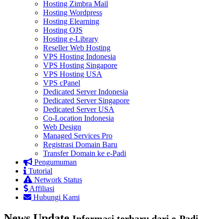
Hosting Zimbra Mail
Hosting Wordpress
Hosting Elearning
Hosting OJS
Hosting e-Library
Reseller Web Hosting
VPS Hosting Indonesia
VPS Hosting Singapore
VPS Hosting USA
VPS cPanel
Dedicated Server Indonesia
Dedicated Server Singapore
Dedicated Server USA
Co-Location Indonesia
Web Design
Managed Services Pro
Registrasi Domain Baru
Transfer Domain ke e-Padi
Pengumuman
Tutorial
Network Status
Affiliasi
Hubungi Kami
News Update
Informasi terbaru dari e-Padi