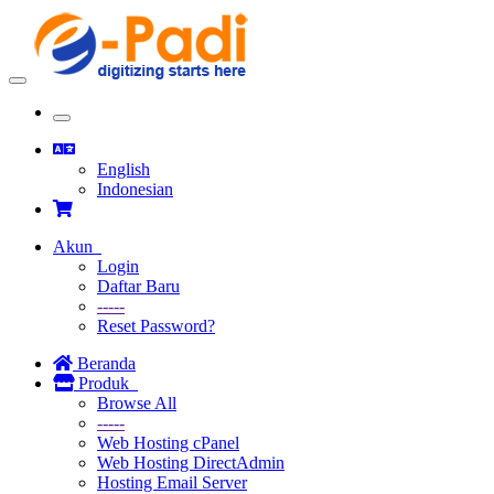
Toggle
navigation
Toggle
navigation
English
Indonesian
Akun
Login
Daftar Baru
-----
Reset Password?
Beranda
Produk
Browse All
-----
Web Hosting cPanel
Web Hosting DirectAdmin
Hosting Email Server