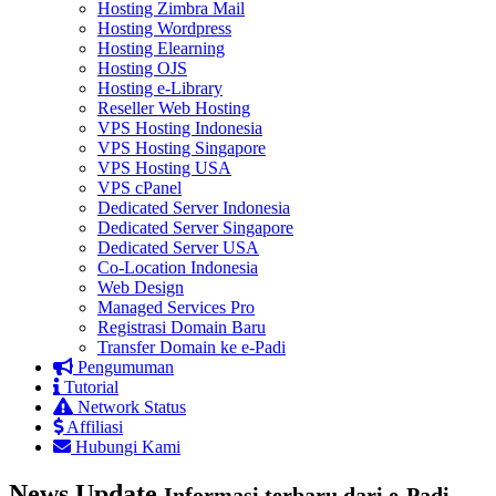
Hosting Zimbra Mail
Hosting Wordpress
Hosting Elearning
Hosting OJS
Hosting e-Library
Reseller Web Hosting
VPS Hosting Indonesia
VPS Hosting Singapore
VPS Hosting USA
VPS cPanel
Dedicated Server Indonesia
Dedicated Server Singapore
Dedicated Server USA
Co-Location Indonesia
Web Design
Managed Services Pro
Registrasi Domain Baru
Transfer Domain ke e-Padi
Pengumuman
Tutorial
Network Status
Affiliasi
Hubungi Kami
News Update
Informasi terbaru dari e-Padi