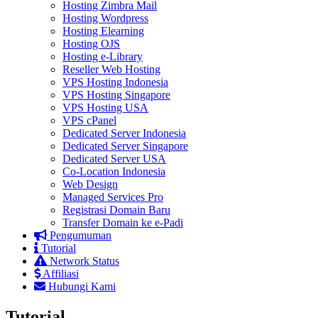
Hosting Zimbra Mail
Hosting Wordpress
Hosting Elearning
Hosting OJS
Hosting e-Library
Reseller Web Hosting
VPS Hosting Indonesia
VPS Hosting Singapore
VPS Hosting USA
VPS cPanel
Dedicated Server Indonesia
Dedicated Server Singapore
Dedicated Server USA
Co-Location Indonesia
Web Design
Managed Services Pro
Registrasi Domain Baru
Transfer Domain ke e-Padi
Pengumuman
Tutorial
Network Status
Affiliasi
Hubungi Kami
Tutorial