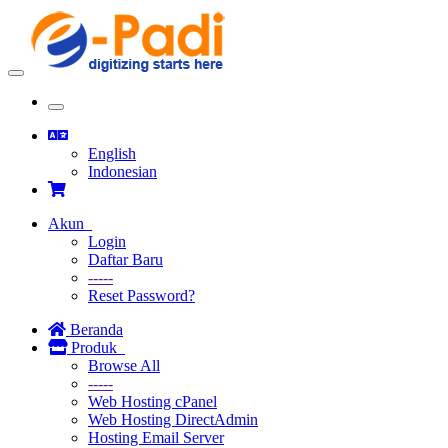
Toggle
navigation
Toggle
navigation
English
Indonesian
Akun
Login
Daftar Baru
-----
Reset Password?
Beranda
Produk
Browse All
-----
Web Hosting cPanel
Web Hosting DirectAdmin
Hosting Email Server