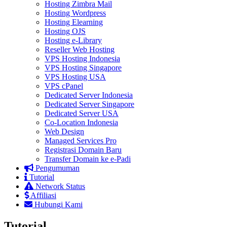
Hosting Zimbra Mail
Hosting Wordpress
Hosting Elearning
Hosting OJS
Hosting e-Library
Reseller Web Hosting
VPS Hosting Indonesia
VPS Hosting Singapore
VPS Hosting USA
VPS cPanel
Dedicated Server Indonesia
Dedicated Server Singapore
Dedicated Server USA
Co-Location Indonesia
Web Design
Managed Services Pro
Registrasi Domain Baru
Transfer Domain ke e-Padi
Pengumuman
Tutorial
Network Status
Affiliasi
Hubungi Kami
Tutorial