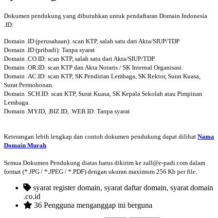
Dokumen pendukung yang dibutuhkan untuk pendaftaran Domain Indonesia
.ID:
Domain .ID (perusahaan): scan KTP, salah satu dari Akta/SIUP/TDP
Domain .ID (pribadi): Tanpa syarat
Domain .CO.ID: scan KTP, salah satu dari Akta/SIUP/TDP.
Domain .OR.ID: scan KTP dan Akta Notaris / SK Internal Organisasi.
Domain .AC.ID: scan KTP, SK Pendirian Lembaga, SK Rektor, Surat Kuasa,
Surat Permohonan.
Domain .SCH.ID: scan KTP, Surat Kuasa, SK Kepala Sekolah atau Pimpinan
Lembaga.
Domain .MY.ID, .BIZ.ID, .WEB.ID: Tanpa syarat
Keterangan lebih lengkap dan contoh dokumen pendukung dapat dilihat
Nama
Domain Murah
Semua Dokumen Pendukung diatas harus dikirim ke zall@e-padi.com dalam
format (*.JPG / *.JPEG / *.PDF) dengan ukuran maximum 256 Kb per file.
syarat register domain, syarat daftar domain, syarat domain
.co.id
36 Pengguna menganggap ini berguna