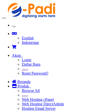
Toggle
navigation
Toggle
navigation
English
Indonesian
Akun
Login
Daftar Baru
-----
Reset Password?
Beranda
Produk
Browse All
-----
Web Hosting cPanel
Web Hosting DirectAdmin
Hosting Email Server