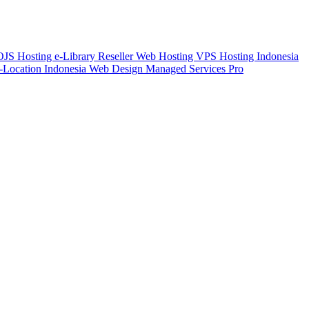
 OJS
Hosting e-Library
Reseller Web Hosting
VPS Hosting Indonesia
-Location Indonesia
Web Design
Managed Services Pro