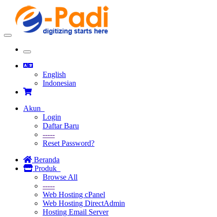
Toggle
navigation
Toggle
navigation
English
Indonesian
Akun
Login
Daftar Baru
-----
Reset Password?
Beranda
Produk
Browse All
-----
Web Hosting cPanel
Web Hosting DirectAdmin
Hosting Email Server