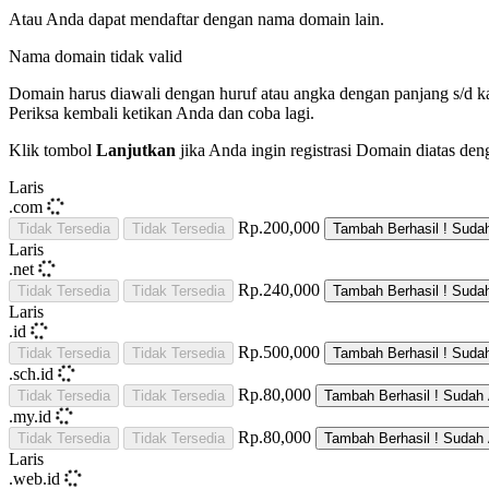
Atau Anda dapat mendaftar dengan nama domain lain.
Nama domain tidak valid
Domain harus diawali dengan huruf atau angka
dengan panjang
s/d
k
Periksa kembali ketikan Anda dan coba lagi.
Klik tombol
Lanjutkan
jika Anda ingin registrasi Domain diatas den
Laris
.com
Rp.200,000
Tidak Tersedia
Tidak Tersedia
Tambah
Berhasil !
Suda
Laris
.net
Rp.240,000
Tidak Tersedia
Tidak Tersedia
Tambah
Berhasil !
Suda
Laris
.id
Rp.500,000
Tidak Tersedia
Tidak Tersedia
Tambah
Berhasil !
Suda
.sch.id
Rp.80,000
Tidak Tersedia
Tidak Tersedia
Tambah
Berhasil !
Sudah 
.my.id
Rp.80,000
Tidak Tersedia
Tidak Tersedia
Tambah
Berhasil !
Sudah 
Laris
.web.id