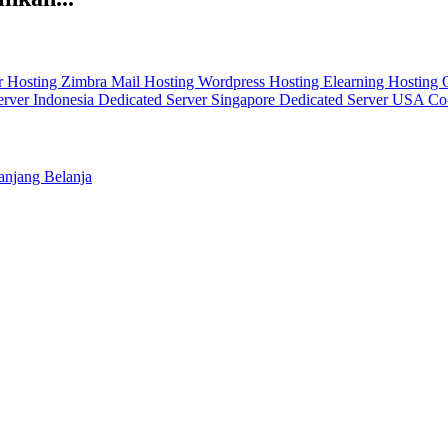
r
Hosting Zimbra Mail
Hosting Wordpress
Hosting Elearning
Hosting
erver Indonesia
Dedicated Server Singapore
Dedicated Server USA
Co
njang Belanja