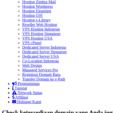
Hosting Zimbra Mail
Hosting Wordpress
Hosting Elearning
Hosting OJS
Hosting e-Library
Reseller Web Hosting
VPS Hosting Indonesia
VPS Hosting Singapore
VPS Hosting USA
VPS cPanel
Dedicated Server Indonesia
Dedicated Server Singapore
Dedicated Server USA
Co-Location Indonesia
Web Design
Managed Services Pro
Registrasi Domain Baru
Transfer Domain ke e-Padi
Pengumuman
Tutorial
Network Status
Affiliasi
Hubungi Kami
Check ketersediaan domain yang Anda ingi