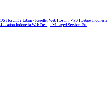
 OJS
Hosting e-Library
Reseller Web Hosting
VPS Hosting Indonesia
-Location Indonesia
Web Design
Managed Services Pro