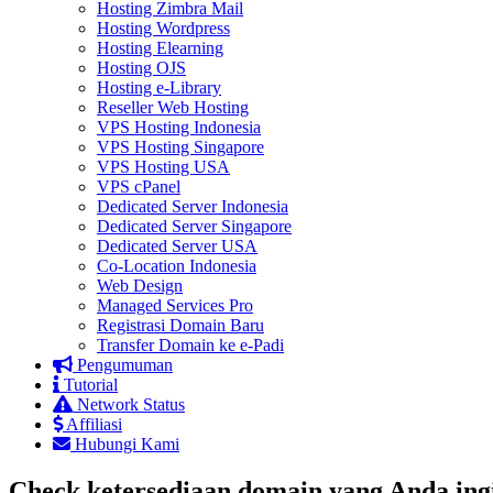
Hosting Zimbra Mail
Hosting Wordpress
Hosting Elearning
Hosting OJS
Hosting e-Library
Reseller Web Hosting
VPS Hosting Indonesia
VPS Hosting Singapore
VPS Hosting USA
VPS cPanel
Dedicated Server Indonesia
Dedicated Server Singapore
Dedicated Server USA
Co-Location Indonesia
Web Design
Managed Services Pro
Registrasi Domain Baru
Transfer Domain ke e-Padi
Pengumuman
Tutorial
Network Status
Affiliasi
Hubungi Kami
Check ketersediaan domain yang Anda ingi