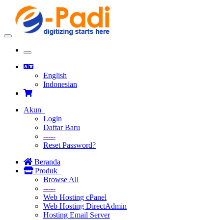
Toggle
navigation
Toggle
navigation
English
Indonesian
Akun
Login
Daftar Baru
-----
Reset Password?
Beranda
Produk
Browse All
-----
Web Hosting cPanel
Web Hosting DirectAdmin
Hosting Email Server