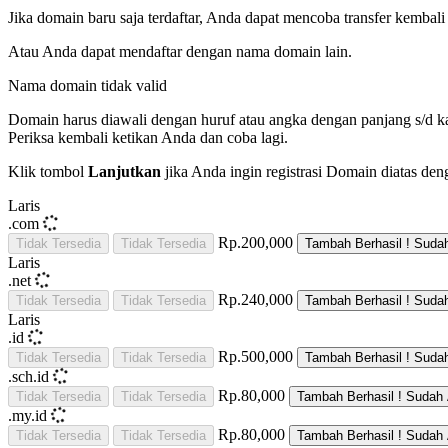
Jika domain baru saja terdaftar, Anda dapat mencoba transfer kembali 
Atau Anda dapat mendaftar dengan nama domain lain.
Nama domain tidak valid
Domain harus diawali dengan huruf atau angka
dengan panjang
s/d
k
Periksa kembali ketikan Anda dan coba lagi.
Klik tombol
Lanjutkan
jika Anda ingin registrasi Domain diatas den
Laris
.com
Rp.200,000
Tidak Tersedia
Tidak Tersedia
Tambah
Berhasil !
Suda
Laris
.net
Rp.240,000
Tidak Tersedia
Tidak Tersedia
Tambah
Berhasil !
Suda
Laris
.id
Rp.500,000
Tidak Tersedia
Tidak Tersedia
Tambah
Berhasil !
Suda
.sch.id
Rp.80,000
Tidak Tersedia
Tidak Tersedia
Tambah
Berhasil !
Sudah 
.my.id
Rp.80,000
Tidak Tersedia
Tidak Tersedia
Tambah
Berhasil !
Sudah 