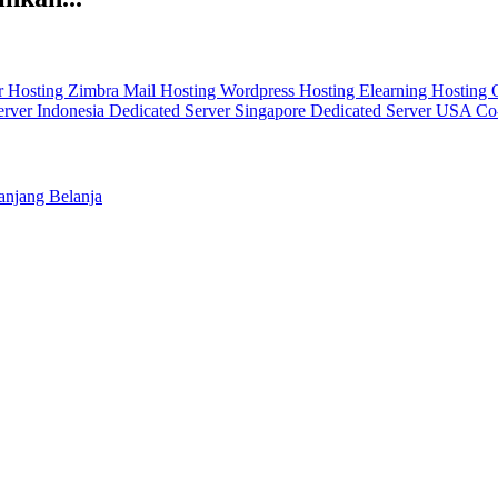
r
Hosting Zimbra Mail
Hosting Wordpress
Hosting Elearning
Hosting
erver Indonesia
Dedicated Server Singapore
Dedicated Server USA
Co
njang Belanja