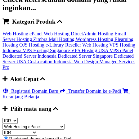
inginkan...
Kategori Produk
Web Hosting cPanel
Web Hosting DirectAdmin
Hosting Email
Server
Hosting Zimbra Mail
Hosting Wordpress
Hosting Elearning
Hosting OJS
Hosting e-Library
Reseller Web Hosting
VPS Hosting
Indonesia
VPS Hosting Singapore
VPS Hosting USA
VPS cPanel
Dedicated Server Indonesia
Dedicated Server Singapore
Dedicated
Server USA
Co-Location Indonesia
Web Design
Managed Services
Pro
Aksi Cepat
Registrasi Domain Baru
Transfer Domain ke e-Padi
Keranjang Belanja
Pilih mata uang
Registrasi domain baru di e-Padi