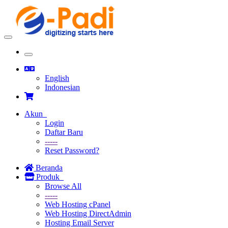
Toggle
navigation
Toggle
navigation
English
Indonesian
Akun
Login
Daftar Baru
-----
Reset Password?
Beranda
Produk
Browse All
-----
Web Hosting cPanel
Web Hosting DirectAdmin
Hosting Email Server