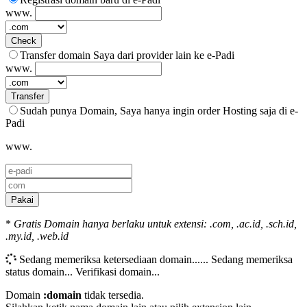
www.
Check
Transfer domain Saya dari provider lain ke e-Padi
www.
Transfer
Sudah punya Domain, Saya hanya ingin order Hosting saja di e-
Padi
www.
Pakai
*
Gratis Domain hanya berlaku untuk extensi: .com, .ac.id, .sch.id,
.my.id, .web.id
Sedang memeriksa ketersediaan domain......
Sedang memeriksa
status domain...
Verifikasi domain...
Domain
:domain
tidak tersedia.