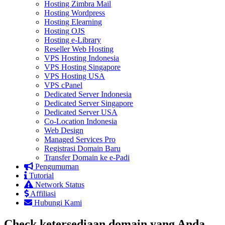
Hosting Zimbra Mail
Hosting Wordpress
Hosting Elearning
Hosting OJS
Hosting e-Library
Reseller Web Hosting
VPS Hosting Indonesia
VPS Hosting Singapore
VPS Hosting USA
VPS cPanel
Dedicated Server Indonesia
Dedicated Server Singapore
Dedicated Server USA
Co-Location Indonesia
Web Design
Managed Services Pro
Registrasi Domain Baru
Transfer Domain ke e-Padi
Pengumuman
Tutorial
Network Status
Affiliasi
Hubungi Kami
Check ketersediaan domain yang Anda