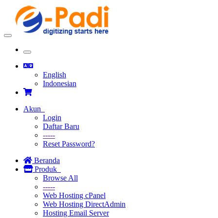
Toggle
navigation
Toggle
navigation
English
Indonesian
Akun
Login
Daftar Baru
-----
Reset Password?
Beranda
Produk
Browse All
-----
Web Hosting cPanel
Web Hosting DirectAdmin
Hosting Email Server