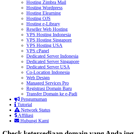
Hosting Zimbra Mail
Hosting Wordpress
Hosting Elearning
Hosting OJS
Hosting e-Library
Reseller Web Hosting
VPS Hosting Indonesia
VPS Hosting Singapore
VPS Hosting USA
VPS cPanel
Dedicated Server Indonesia
Dedicated Server Singapore
Dedicated Server USA
Co-Location Indonesia
Web Design
Managed Services Pro
Registrasi Domain Baru
Transfer Domain ke e-Padi
Pengumuman
Tutorial
Network Status
Affiliasi
Hubungi Kami
Check ketersediaan domain yang Anda ingi