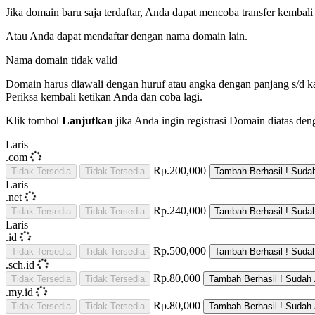
Jika domain baru saja terdaftar, Anda dapat mencoba transfer kembali 
Atau Anda dapat mendaftar dengan nama domain lain.
Nama domain tidak valid
Domain harus diawali dengan huruf atau angka
dengan panjang
s/d
k
Periksa kembali ketikan Anda dan coba lagi.
Klik tombol
Lanjutkan
jika Anda ingin registrasi Domain diatas den
Laris
.com
Rp.200,000
Tidak Tersedia
Tidak Tersedia
Tambah
Berhasil !
Suda
Laris
.net
Rp.240,000
Tidak Tersedia
Tidak Tersedia
Tambah
Berhasil !
Suda
Laris
.id
Rp.500,000
Tidak Tersedia
Tidak Tersedia
Tambah
Berhasil !
Suda
.sch.id
Rp.80,000
Tidak Tersedia
Tidak Tersedia
Tambah
Berhasil !
Sudah 
.my.id
Rp.80,000
Tidak Tersedia
Tidak Tersedia
Tambah
Berhasil !
Sudah 