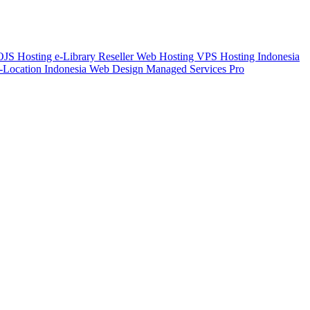
 OJS
Hosting e-Library
Reseller Web Hosting
VPS Hosting Indonesia
-Location Indonesia
Web Design
Managed Services Pro