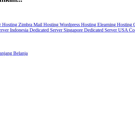
r
Hosting Zimbra Mail
Hosting Wordpress
Hosting Elearning
Hosting
erver Indonesia
Dedicated Server Singapore
Dedicated Server USA
Co
njang Belanja