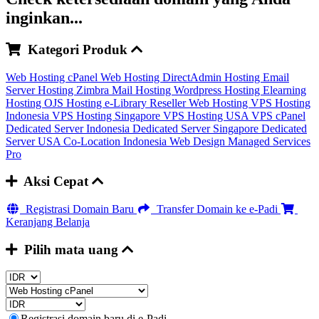
inginkan...
Kategori Produk
Web Hosting cPanel
Web Hosting DirectAdmin
Hosting Email
Server
Hosting Zimbra Mail
Hosting Wordpress
Hosting Elearning
Hosting OJS
Hosting e-Library
Reseller Web Hosting
VPS Hosting
Indonesia
VPS Hosting Singapore
VPS Hosting USA
VPS cPanel
Dedicated Server Indonesia
Dedicated Server Singapore
Dedicated
Server USA
Co-Location Indonesia
Web Design
Managed Services
Pro
Aksi Cepat
Registrasi Domain Baru
Transfer Domain ke e-Padi
Keranjang Belanja
Pilih mata uang
Registrasi domain baru di e-Padi