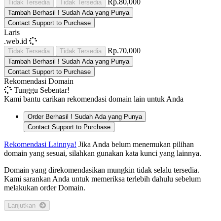
Rp.80,000
Tidak Tersedia
Tidak Tersedia
Tambah
Berhasil !
Sudah Ada yang Punya
Contact Support to Purchase
Laris
.web.id
Rp.70,000
Tidak Tersedia
Tidak Tersedia
Tambah
Berhasil !
Sudah Ada yang Punya
Contact Support to Purchase
Rekomendasi Domain
Tunggu Sebentar!
Kami bantu carikan rekomendasi domain lain untuk Anda
Order
Berhasil !
Sudah Ada yang Punya
Contact Support to Purchase
Rekomendasi Lainnya!
Jika Anda belum menemukan pilihan
domain yang sesuai, silahkan gunakan kata kunci yang lainnya.
Domain yang direkomendasikan mungkin tidak selalu tersedia.
Kami sarankan Anda untuk memeriksa terlebih dahulu sebelum
melakukan order Domain.
Lanjutkan