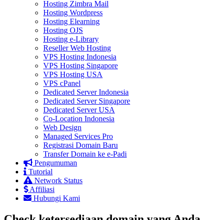
Hosting Zimbra Mail
Hosting Wordpress
Hosting Elearning
Hosting OJS
Hosting e-Library
Reseller Web Hosting
VPS Hosting Indonesia
VPS Hosting Singapore
VPS Hosting USA
VPS cPanel
Dedicated Server Indonesia
Dedicated Server Singapore
Dedicated Server USA
Co-Location Indonesia
Web Design
Managed Services Pro
Registrasi Domain Baru
Transfer Domain ke e-Padi
Pengumuman
Tutorial
Network Status
Affiliasi
Hubungi Kami
Check ketersediaan domain yang Anda