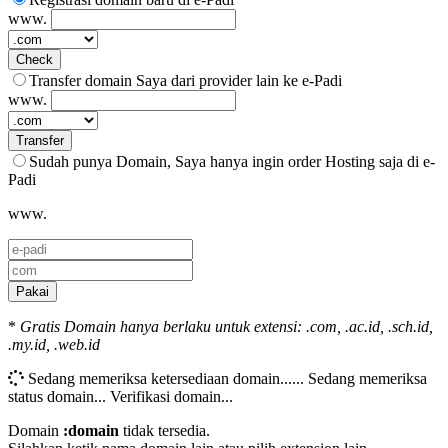
www.
Check
Transfer domain Saya dari provider lain ke e-Padi
www.
Transfer
Sudah punya Domain, Saya hanya ingin order Hosting saja di e-
Padi
www.
Pakai
*
Gratis Domain hanya berlaku untuk extensi: .com, .ac.id, .sch.id,
.my.id, .web.id
Sedang memeriksa ketersediaan domain......
Sedang memeriksa
status domain...
Verifikasi domain...
Domain
:domain
tidak tersedia.