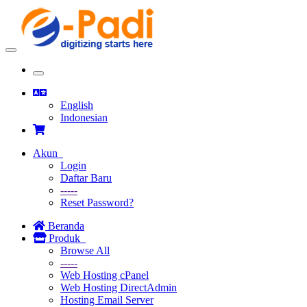
Toggle
navigation
Toggle
navigation
English
Indonesian
Akun
Login
Daftar Baru
-----
Reset Password?
Beranda
Produk
Browse All
-----
Web Hosting cPanel
Web Hosting DirectAdmin
Hosting Email Server