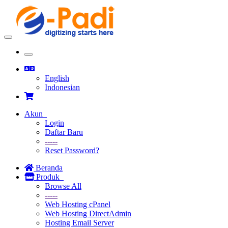
Toggle
navigation
Toggle
navigation
English
Indonesian
Akun
Login
Daftar Baru
-----
Reset Password?
Beranda
Produk
Browse All
-----
Web Hosting cPanel
Web Hosting DirectAdmin
Hosting Email Server