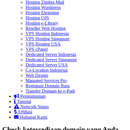
Hosting Zimbra Mail
Hosting Wordpress
Hosting Elearning
Hosting OJS
Hosting e-Library
Reseller Web Hosting
VPS Hosting Indonesia
VPS Hosting Singapore
VPS Hosting USA
VPS cPanel
Dedicated Server Indonesia
Dedicated Server Singapore
Dedicated Server USA
Co-Location Indonesia
Web Design
Managed Services Pro
Registrasi Domain Baru
Transfer Domain ke e-Padi
Pengumuman
Tutorial
Network Status
Affiliasi
Hubungi Kami
Check ketersediaan domain yang Anda