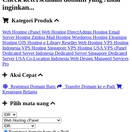
inginkan...
Kategori Produk
Web Hosting cPanel
Web Hosting DirectAdmin
Hosting Email
Server
Hosting Zimbra Mail
Hosting Wordpress
Hosting Elearning
Hosting OJS
Hosting e-Library
Reseller Web Hosting
VPS Hosting
Indonesia
VPS Hosting Singapore
VPS Hosting USA
VPS cPanel
Dedicated Server Indonesia
Dedicated Server Singapore
Dedicated
Server USA
Co-Location Indonesia
Web Design
Managed Services
Pro
Aksi Cepat
Registrasi Domain Baru
Transfer Domain ke e-Padi
Keranjang Belanja
Pilih mata uang
Registrasi domain baru di e-Padi