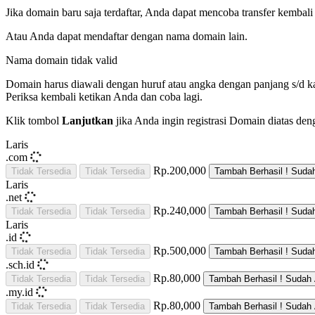
Jika domain baru saja terdaftar, Anda dapat mencoba transfer kembali 
Atau Anda dapat mendaftar dengan nama domain lain.
Nama domain tidak valid
Domain harus diawali dengan huruf atau angka
dengan panjang
s/d
k
Periksa kembali ketikan Anda dan coba lagi.
Klik tombol
Lanjutkan
jika Anda ingin registrasi Domain diatas den
Laris
.com
Rp.200,000
Tidak Tersedia
Tidak Tersedia
Tambah
Berhasil !
Suda
Laris
.net
Rp.240,000
Tidak Tersedia
Tidak Tersedia
Tambah
Berhasil !
Suda
Laris
.id
Rp.500,000
Tidak Tersedia
Tidak Tersedia
Tambah
Berhasil !
Suda
.sch.id
Rp.80,000
Tidak Tersedia
Tidak Tersedia
Tambah
Berhasil !
Sudah 
.my.id
Rp.80,000
Tidak Tersedia
Tidak Tersedia
Tambah
Berhasil !
Sudah 