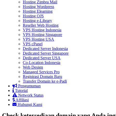
Hosting Zimbra Mail
Hosting Wordpress
Hosting Elearning
Hosting OJS
Hosting e-Library
Reseller Web Hosting
VPS Hosting Indonesia
VPS Hosting Singapore
VPS Hosting USA
VPS cPanel
Dedicated Server Indonesia
Dedicated Server Singapore
Dedicated Server USA
Co-Location Indonesia
Web Design
Managed Services Pro
Registrasi Domain Baru
Transfer Domain ke e-Padi
Pengumuman
Tutorial
Network Status
Affiliasi
Hubungi Kami
Check ketersediaan domain yang Anda ingi