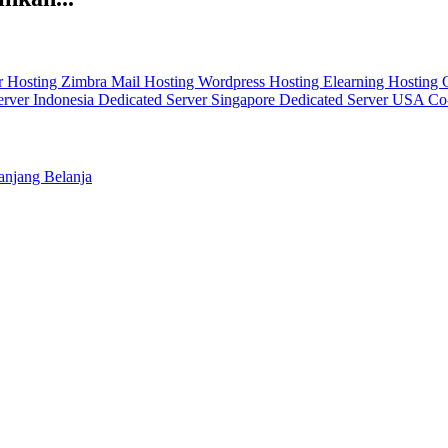
r
Hosting Zimbra Mail
Hosting Wordpress
Hosting Elearning
Hosting
erver Indonesia
Dedicated Server Singapore
Dedicated Server USA
Co
njang Belanja