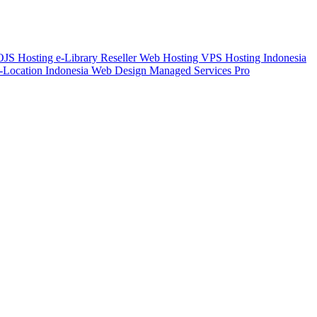
 OJS
Hosting e-Library
Reseller Web Hosting
VPS Hosting Indonesia
-Location Indonesia
Web Design
Managed Services Pro