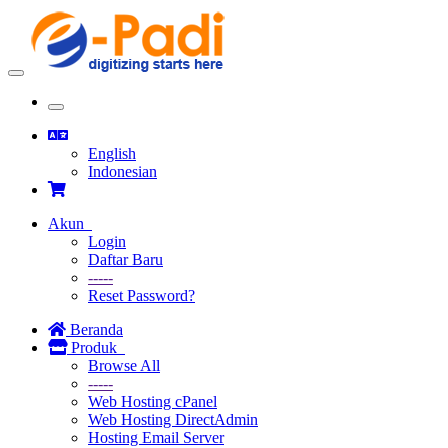
Toggle
navigation
Toggle
navigation
English
Indonesian
Akun
Login
Daftar Baru
-----
Reset Password?
Beranda
Produk
Browse All
-----
Web Hosting cPanel
Web Hosting DirectAdmin
Hosting Email Server