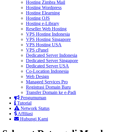
Hosting Zimbra Mail
Hosting Wordpress
Hosting Elearning
Hosting OJS
Hosting e-Library
Reseller Web Hosting
VPS Hosting Indonesia
VPS Hosting Singapore
VPS Hosting USA
VPS cPanel
Dedicated Server Indonesia
Dedicated Server Singapore
Dedicated Server USA
Co-Location Indonesia
Web Design
Managed Services Pro
Registrasi Domain Baru
Transfer Domain ke e-Padi
Pengumuman
Tutorial
Network Status
Affiliasi
Hubungi Kami