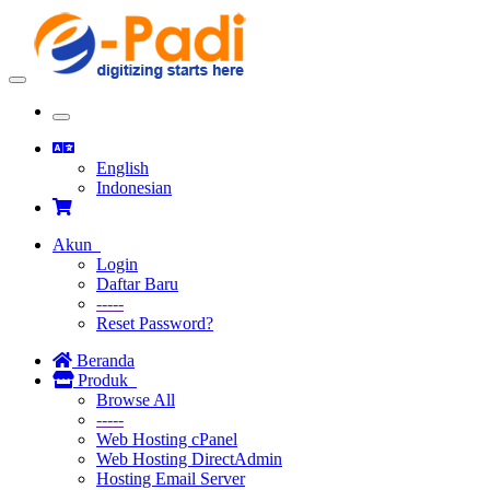
Toggle
navigation
Toggle
navigation
English
Indonesian
Akun
Login
Daftar Baru
-----
Reset Password?
Beranda
Produk
Browse All
-----
Web Hosting cPanel
Web Hosting DirectAdmin
Hosting Email Server