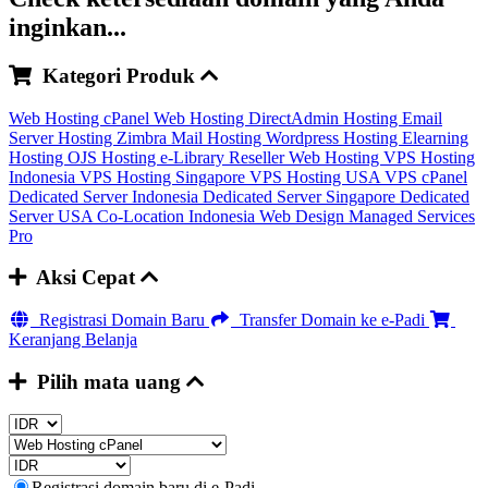
inginkan...
Kategori Produk
Web Hosting cPanel
Web Hosting DirectAdmin
Hosting Email
Server
Hosting Zimbra Mail
Hosting Wordpress
Hosting Elearning
Hosting OJS
Hosting e-Library
Reseller Web Hosting
VPS Hosting
Indonesia
VPS Hosting Singapore
VPS Hosting USA
VPS cPanel
Dedicated Server Indonesia
Dedicated Server Singapore
Dedicated
Server USA
Co-Location Indonesia
Web Design
Managed Services
Pro
Aksi Cepat
Registrasi Domain Baru
Transfer Domain ke e-Padi
Keranjang Belanja
Pilih mata uang
Registrasi domain baru di e-Padi