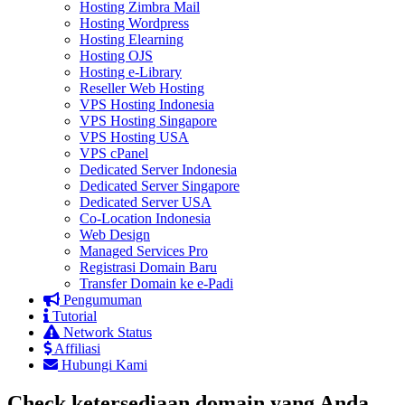
Hosting Zimbra Mail
Hosting Wordpress
Hosting Elearning
Hosting OJS
Hosting e-Library
Reseller Web Hosting
VPS Hosting Indonesia
VPS Hosting Singapore
VPS Hosting USA
VPS cPanel
Dedicated Server Indonesia
Dedicated Server Singapore
Dedicated Server USA
Co-Location Indonesia
Web Design
Managed Services Pro
Registrasi Domain Baru
Transfer Domain ke e-Padi
Pengumuman
Tutorial
Network Status
Affiliasi
Hubungi Kami
Check ketersediaan domain yang Anda