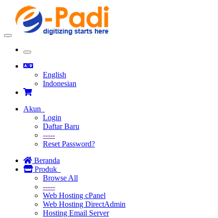
Toggle
navigation
Toggle
navigation
English
Indonesian
Akun
Login
Daftar Baru
-----
Reset Password?
Beranda
Produk
Browse All
-----
Web Hosting cPanel
Web Hosting DirectAdmin
Hosting Email Server